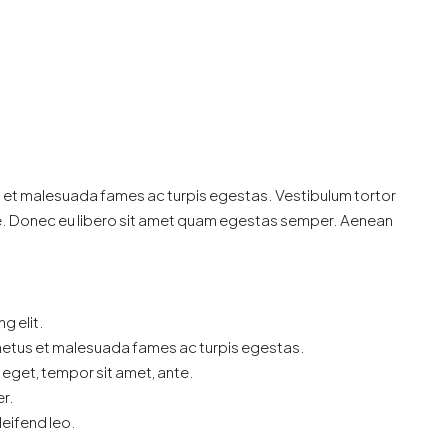
₹73 lakh
₹87 lakh
/Quoted Price
 Township Pune
Clinic OPD Office Space For Sale In
Wakad, Pune
s et malesuada fames ac turpis egestas. Vestibulum tortor
Wakad, Pimpri Chinchwad
ante. Donec eu libero sit amet quam egestas semper. Aenean
1
1
400
sqft
OFFICE
g elit.
 netus et malesuada fames ac turpis egestas.
s eget, tempor sit amet, ante.
r.
leifend leo.