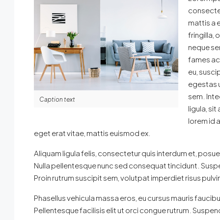
consectet
mattis a 
fringilla,
neque sem
fames ac 
eu, suscip
egestas u
sem. Inte
Caption text
ligula, s
lorem id 
eget erat vitae, mattis euismod ex.
Aliquam ligula felis, consectetur quis interdum et, posu
Nulla pellentesque nunc sed consequat tincidunt. Suspe
Proin rutrum suscipit sem, volutpat imperdiet risus pulvi
Phasellus vehicula massa eros, eu cursus mauris faucibu
Pellentesque facilisis elit ut orci congue rutrum. Suspe