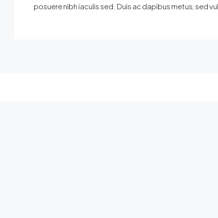
posuere nibh iaculis sed. Duis ac dapibus metus, sed vul
Property Types
Connect W
Buy Sell Prope
Apartment
Office
Wakad, Pu
+91 : 954
Studio
contact@h
Villa-RowHouse
Contact us