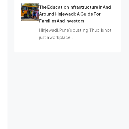
The Education Infrastructure In And
Around Hinjewadi: A Guide For
Families And Investors
Hinjewadi, Pune’s bustling IT hub, is not
just a workplace…