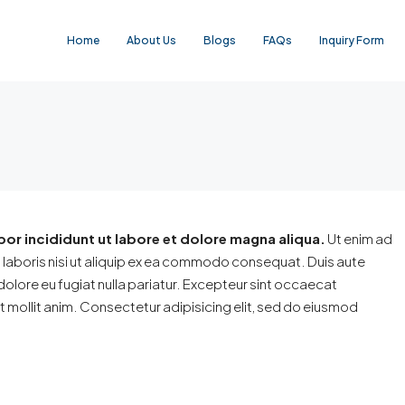
Home
About Us
Blogs
FAQs
Inquiry Form
or incididunt ut labore et dolore magna aliqua.
Ut enim ad
 laboris nisi ut aliquip ex ea commodo consequat. Duis aute
m dolore eu fugiat nulla pariatur. Excepteur sint occaecat
nt mollit anim. Consectetur adipisicing elit, sed do eiusmod