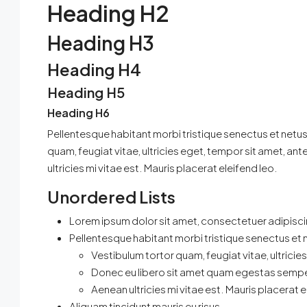
Heading H2
Heading H3
₹63 lakh
/all incl
Heading H4
Heading H5
2 BHK Flat Sale In Mamurdi
Heading H6
Mamurdi, Pimpri Chinchwad
Pellentesque habitant morbi tristique senectus et netu
2
2
1
638
sqft
quam, feugiat vitae, ultricies eget, tempor sit amet, 
APARTMENT
ultricies mi vitae est. Mauris placerat eleifend leo.
Unordered Lists
Lorem ipsum dolor sit amet, consectetuer adipiscin
Pellentesque habitant morbi tristique senectus et
Vestibulum tortor quam, feugiat vitae, ultricie
Donec eu libero sit amet quam egestas sempe
Aenean ultricies mi vitae est. Mauris placerat e
Aliquam tincidunt mauris eu risus.