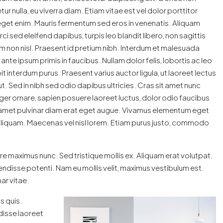
ur nulla, eu viverra diam. Etiam vitae est vel dolor porttitor
eget enim. Mauris fermentum sed eros in venenatis. Aliquam
 orci sed eleifend dapibus, turpis leo blandit libero, non sagittis
 non nisl. Praesent id pretium nibh. Interdum et malesuada
ante ipsum primis in faucibus. Nullam dolor felis, lobortis ac leo
it interdum purus. Praesent varius auctor ligula, ut laoreet lectus
t. Sed in nibh sed odio dapibus ultricies. Cras sit amet nunc
ger ornare, sapien posuere laoreet luctus, dolor odio faucibus
it amet pulvinar diam erat eget augue. Vivamus elementum eget
aliquam. Maecenas vel nisl lorem. Etiam purus justo, commodo
ere maximus nunc. Sed tristique mollis ex. Aliquam erat volutpat.
ndisse potenti. Nam eu mollis velit, maximus vestibulum est.
nar vitae.
s quis.
ndisse laoreet