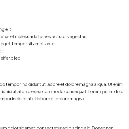
g elit.
 netus et malesuada fames ac turpis egestas.
s eget, tempor sit amet, ante.
r.
leifend leo.
mod tempor incididunt ut labore et dolore magna aliqua. Ut enim
oris nisi ut aliquip ex ea commodo consequat.Lorem ipsum dolor
empor incididunt ut labore et dolore magna
um dolor sit amet, consectetur adipiscing elit. Donec non