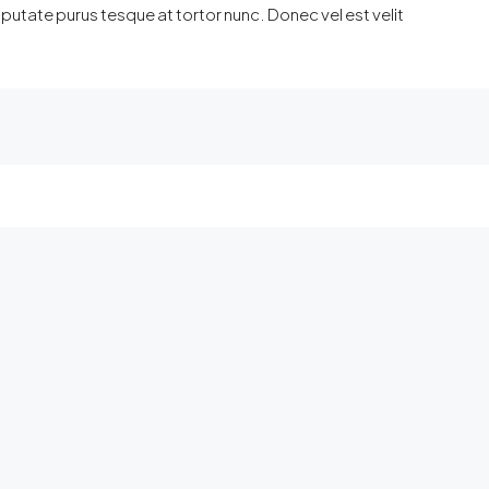
putate purus tesque at tortor nunc. Donec vel est velit
ith Us
Company
rties in Hinjawadi Pune
About Us
ne 411057
Contact Us
0907979
Inquiry Form
injawadiproperties.com
Privacy Policy