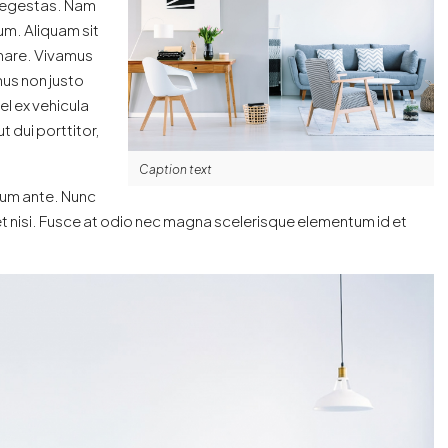
us egestas. Nam
um. Aliquam sit
nare. Vivamus
mus non justo
el ex vehicula
 dui porttitor,
Caption text
ndum ante. Nunc
met nisi. Fusce at odio nec magna scelerisque elementum id et