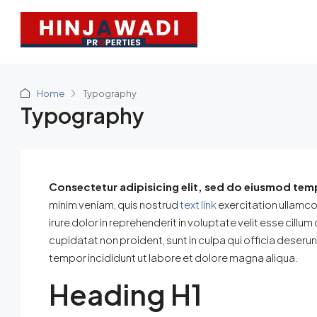
Home
Typography
Typography
Consectetur adipisicing elit, sed do eiusmod temp
minim veniam, quis nostrud
text link
exercitation ullamco
irure dolor in reprehenderit in voluptate velit esse cillu
cupidatat non proident, sunt in culpa qui officia deseru
tempor incididunt ut labore et dolore magna aliqua.
Heading H1