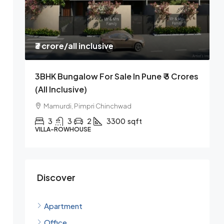
₹3 crore
/all inclusive
₹
3BHK Bungalow For Sale In Pune ₹ 3 Crores
3
(all Inclusive)
D
Mamurdi, Pimpri Chinchwad
3
3
2
3300
sqft
VILLA-ROWHOUSE
A
Discover
Apartment
Office