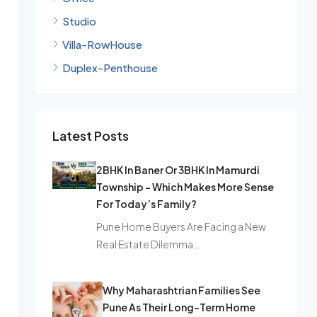
Studio
Villa-RowHouse
Duplex-Penthouse
Latest Posts
2BHK In Baner Or 3BHK In Mamurdi
Township – Which Makes More Sense
For Today’s Family?
Pune Home Buyers Are Facing a New
Real Estate Dilemma…
Why Maharashtrian Families See
Pune As Their Long-Term Home