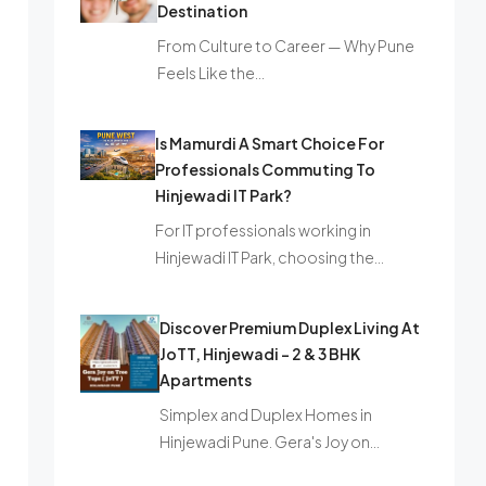
Destination
From Culture to Career — Why Pune
Feels Like the…
Is Mamurdi A Smart Choice For
Professionals Commuting To
Hinjewadi IT Park?
For IT professionals working in
Hinjewadi IT Park, choosing the…
Discover Premium Duplex Living At
JoTT, Hinjewadi – 2 & 3 BHK
Apartments
Simplex and Duplex Homes in
Hinjewadi Pune. Gera's Joy on…