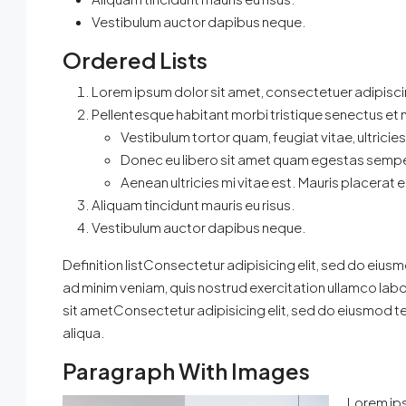
Vestibulum auctor dapibus neque.
Ordered Lists
Lorem ipsum dolor sit amet, consectetuer adipiscin
Pellentesque habitant morbi tristique senectus et
Vestibulum tortor quam, feugiat vitae, ultricie
Donec eu libero sit amet quam egestas sempe
Aenean ultricies mi vitae est. Mauris placerat e
Aliquam tincidunt mauris eu risus.
Vestibulum auctor dapibus neque.
Definition listConsectetur adipisicing elit, sed do eius
ad minim veniam, quis nostrud exercitation ullamco lab
sit ametConsectetur adipisicing elit, sed do eiusmod t
aliqua.
Paragraph With Images
Lorem ips