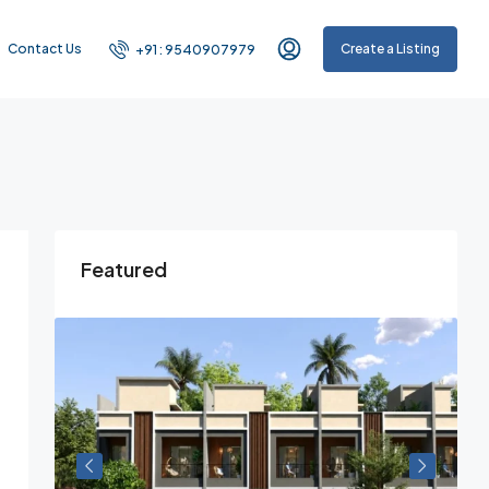
Contact Us
Create a Listing
+91 : 9540907979
Featured