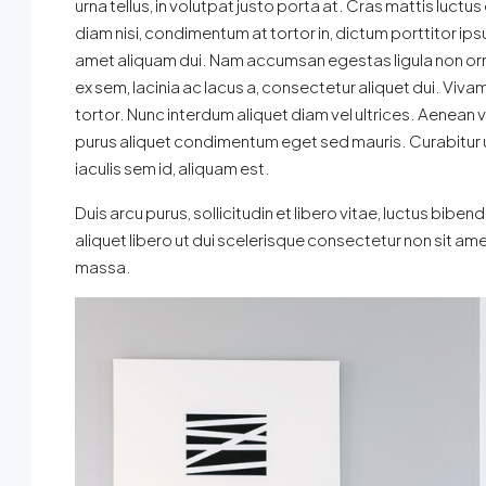
urna tellus, in volutpat justo porta at. Cras mattis luct
diam nisi, condimentum at tortor in, dictum porttitor ips
amet aliquam dui. Nam accumsan egestas ligula non or
ex sem, lacinia ac lacus a, consectetur aliquet dui. Viva
tortor. Nunc interdum aliquet diam vel ultrices. Aenean v
purus aliquet condimentum eget sed mauris. Curabitur ut
iaculis sem id, aliquam est.
Duis arcu purus, sollicitudin et libero vitae, luctus bibe
aliquet libero ut dui scelerisque consectetur non sit a
massa.